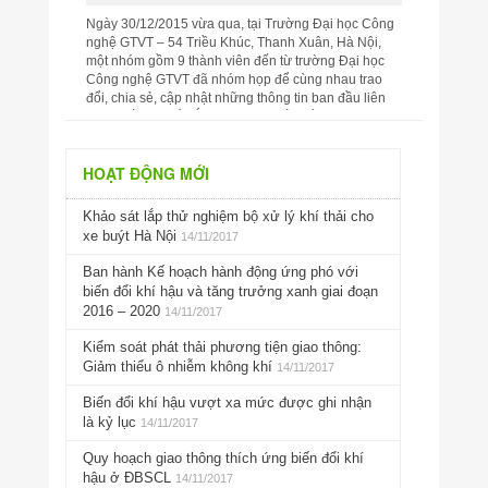
Ngày 30/12/2015 vừa qua, tại Trường Đại học Công
nghệ GTVT – 54 Triều Khúc, Thanh Xuân, Hà Nội,
một nhóm gồm 9 thành viên đến từ trường Đại học
Công nghệ GTVT đã nhóm họp để cùng nhau trao
đổi, chia sẻ, cập nhật những thông tin ban đầu liên
quan đến chủ đề ‘Ứng phó với biến đổi khí h...
HOẠT ĐỘNG MỚI
Khảo sát lắp thử nghiệm bộ xử lý khí thải cho
xe buýt Hà Nội
14/11/2017
Ban hành Kế hoạch hành động ứng phó với
biến đổi khí hậu và tăng trưởng xanh giai đoạn
2016 – 2020
14/11/2017
Kiểm soát phát thải phương tiện giao thông:
Giảm thiểu ô nhiễm không khí
14/11/2017
Biến đổi khí hậu vượt xa mức được ghi nhận
là kỷ lục
14/11/2017
Quy hoạch giao thông thích ứng biến đổi khí
hậu ở ĐBSCL
14/11/2017