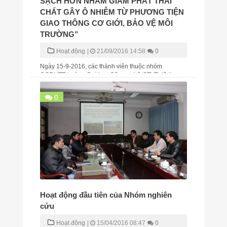
SẠCH HƠN NHẰM GIẢM PHÁT THẢI
CHẤT GÂY Ô NHIỄM TỪ PHƯƠNG TIỆN
GIAO THÔNG CƠ GIỚI, BẢO VỆ MÔI
TRƯỜNG”
Hoạt động
|
21/09/2016 14:58
0
Ngày 15-9-2016, các thành viên thuộc nhóm
CCRUTT trường Đại học Công nghệ GTVT đã tham
gia Hội thảo “ Sử dụng nhiên liệu sạch hơn nhằm
giảm phát thải chất gây ô nhiễm từ phương tiện giao
0
thông cơ giới, bảo vệ môi trường” tại khách sạn
Công Đoàn do Vụ Môi Trường (Bộ GTVT) phối hợp
với Hiệp hội Nh...
Hoạt động đầu tiên của Nhóm nghiên
cứu
Hoạt động
|
15/04/2016 08:47
0