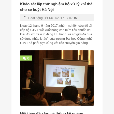
Khảo sát lắp thử nghiệm bộ xử lý khí thải
cho xe buýt Hà Nội
Hoạt động
|
14/11/2017 17:07
0
Ngày 12 tháng 9 năm 2017, nhóm nghiên cứu đề tài
cấp bộ GTVT “Đề xuất nâng cao mức tiêu chuẩn khi
thải đối với xe ô tô đang lưu hành, xe cơ giới đã qua
sử dụng nhập khẩu” của trường Đại học Công nghệ
GTVT đã phối hợp cùng với các chuyên gia hãng
ED… Hàn Quốc và cán bộ kỹ thuật Tổng công ty vận
t...
0
Hội thảo đào tạo về thống kê quãng