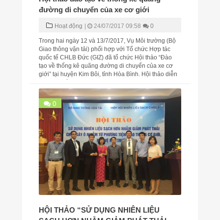
đường di chuyển của xe cơ giới
Hoạt động
|
24/07/2017 09:58
0
Trong hai ngày 12 và 13/7/2017, Vụ Môi trường (Bộ
Giao thông vận tải) phối hợp với Tổ chức Hợp tác
quốc tế CHLB Đức (GIZ) đã tổ chức Hội thảo “Đào
tạo về thống kê quãng đường di chuyển của xe cơ
giới” tại huyện Kim Bôi, tỉnh Hòa Bình. Hội thảo diễn
ra trong bối cảnh phát thải khí nhà kính (KNK) đ...
0
HỘI THẢO “SỬ DỤNG NHIÊN LIỆU